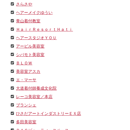
さらさや
ヘアーメイクゆうい
青山着付教室
ＨａｉｒＲｅｓｏｒｔＨａｔｉ
ヘアースタジオＹＯＵ
アービル美容室
シバモト美容室
ＢＬＯＷ
美容室アスカ
エ・マーサ
大道着付師養成文化院
レーコ美容室／本店
ブランシェ
ひさだアートインダストリーＥＸ店
多田美容室