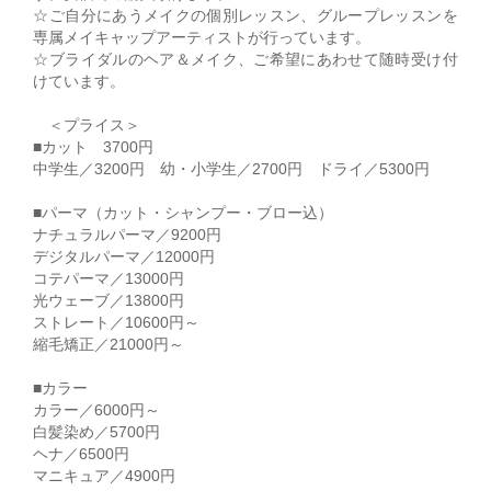
☆ご自分にあうメイクの個別レッスン、グループレッスンを
専属メイキャップアーティストが行っています。
☆ブライダルのヘア＆メイク、ご希望にあわせて随時受け付
けています。
＜プライス＞
■カット 3700円
中学生／3200円 幼・小学生／2700円 ドライ／5300円
■パーマ（カット・シャンプー・ブロー込）
ナチュラルパーマ／9200円
デジタルパーマ／12000円
コテパーマ／13000円
光ウェーブ／13800円
ストレート／10600円～
縮毛矯正／21000円～
■カラー
カラー／6000円～
白髪染め／5700円
ヘナ／6500円
マニキュア／4900円