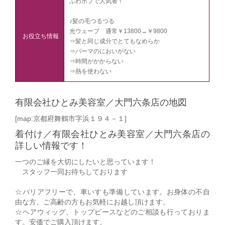
ふわボブで人気者！
♪髪の毛つるつる
光ウェーブ 通常￥13800→￥9800
お役立ち情報
⇒髪と同じ成分でとてもなめらか
⇒パーマのにおいがない
⇒時間がかからない
⇒熱を使わない
有限会社ひとみ美容室／大門六条店の地図
[map:京都府舞鶴市字浜１９４－１]
着付け／有限会社ひとみ美容室／大門六条店の
詳しい情報です！
一つのご縁を大切にしたいと思っています！
スタッフ一同お待ちしております
☆バリアフリーで、車いすも準備しています。お身体の不自
由な方、ご高齢の方もお気軽にお越し頂けます。
☆ヘアウィッグ、トップピースなどのご相談も行っておりま
す。安価でご購入頂けます。