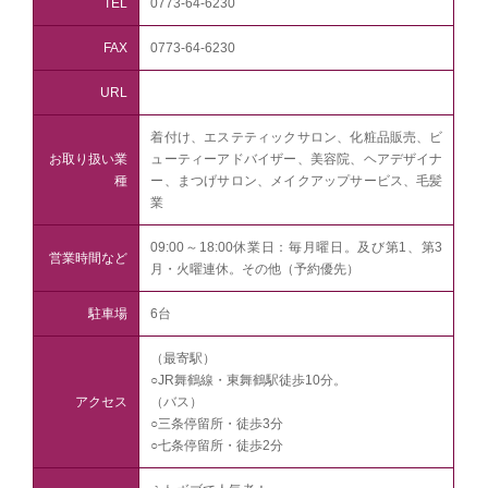
TEL
0773-64-6230
FAX
0773-64-6230
URL
着付け、エステティックサロン、化粧品販売、ビ
お取り扱い業
ューティーアドバイザー、美容院、ヘアデザイナ
種
ー、まつげサロン、メイクアップサービス、毛髪
業
09:00～18:00休業日：毎月曜日。及び第1、第3
営業時間など
月・火曜連休。その他（予約優先）
駐車場
6台
（最寄駅）
○JR舞鶴線・東舞鶴駅徒歩10分。
アクセス
（バス）
○三条停留所・徒歩3分
○七条停留所・徒歩2分