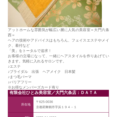
アットホームな雰囲気が幅広い層に人気の美容室＝大門六条
西＝
ヘアの技術やアドバイスはもちろん、フェイスエステやメイ
ク、着付など
「美」をトータルで追求！
お客様の立場になって、一緒にヘアスタイルを作りあげてい
きます。気軽に入れるサロンです。
♪エステ
♪ブライダル 出張 ヘアメイク 日本髪
♪まつ毛パーマ
♪バリアフリー
※お得なメンバーズカード有り
有限会社ひとみ美容室／大門六条店：ＤＡＴＡ
〒625-0036
所在地
京都府舞鶴市字浜１９４－１