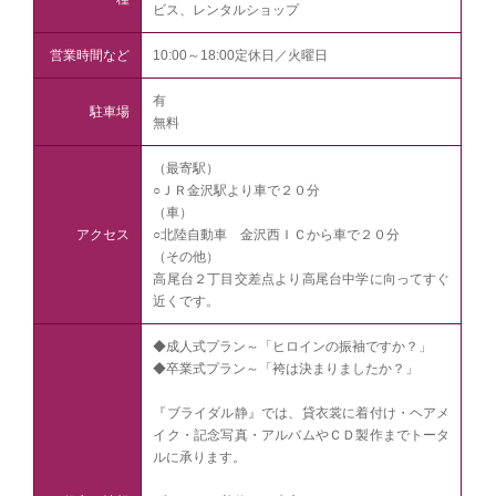
ビス、レンタルショップ
営業時間など
10:00～18:00定休日／火曜日
有
駐車場
無料
（最寄駅）
○ＪＲ金沢駅より車で２０分
（車）
アクセス
○北陸自動車 金沢西ＩＣから車で２０分
（その他）
高尾台２丁目交差点より高尾台中学に向ってすぐ
近くです。
◆成人式プラン～「ヒロインの振袖ですか？」
◆卒業式プラン～「袴は決まりましたか？」
『ブライダル静』では、貸衣裳に着付け・ヘアメ
イク・記念写真・アルバムやＣＤ製作までトータ
ルに承ります。