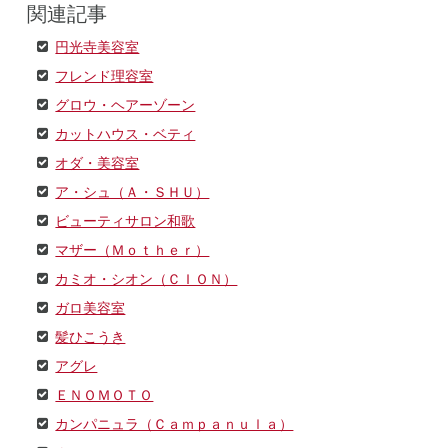
関連記事
円光寺美容室
フレンド理容室
グロウ・ヘアーゾーン
カットハウス・ベティ
オダ・美容室
ア・シュ（Ａ・ＳＨＵ）
ビューティサロン和歌
マザー（Ｍｏｔｈｅｒ）
カミオ・シオン（ＣＩＯＮ）
ガロ美容室
髪ひこうき
アグレ
ＥＮＯＭＯＴＯ
カンパニュラ（Ｃａｍｐａｎｕｌａ）