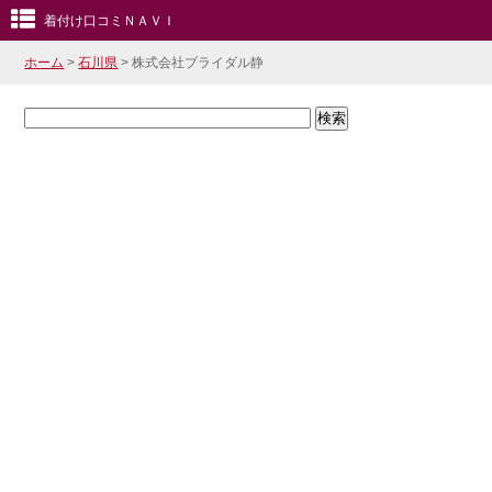
着付け口コミＮＡＶＩ
ホーム
>
石川県
> 株式会社ブライダル静