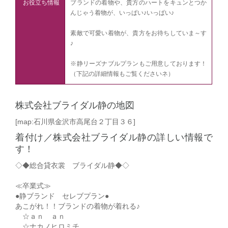
お役立ち情報
ブランドの着物や、貴方のハートをキュンとつか
んじゃう着物が、いっぱい♪いっぱい♪
素敵で可愛い着物が、貴方をお待ちしていま～す
♪
※静リーズナブルプランもご用意しております！
（下記の詳細情報もご覧くださいネ）
株式会社ブライダル静の地図
[map:石川県金沢市高尾台２丁目３６]
着付け／株式会社ブライダル静の詳しい情報で
す！
◇◆総合貸衣裳 ブライダル静◆◇
≪卒業式≫
●静ブランド セレブプラン●
あこがれ！！ブランドの着物が着れる♪
☆ａｎ ａｎ
☆ナカノヒロミチ