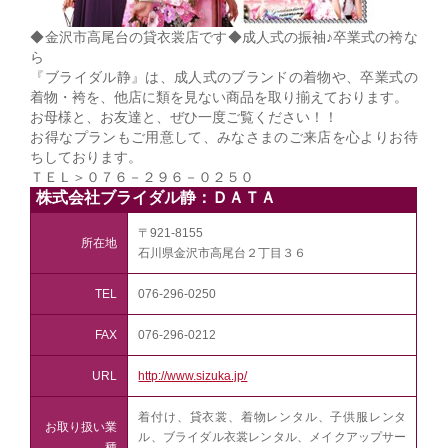
◆金沢市高尾台の貸衣裳店です◆成人式の振袖♪卒業式の袴な
ら
『ブライダル静』は、成人式のブランドの着物や、卒業式の
着物・袴を、他店に類を見ない商品を取り揃えております。
お母様と、お友達と、ぜひ一度ご覧ください！！
お得なプランもご用意して、みなさまのご来店を心よりお待
ちしております。
ＴＥＬ＞０７６－２９６－０２５０
株式会社ブライダル静：ＤＡＴＡ
〒921-8155
所在地
石川県金沢市高尾台２丁目３６
TEL
076-296-0250
FAX
076-296-0212
URL
http://www.sizuka.jp/
着付け、貸衣裳、着物レンタル、子供服レンタ
お取り扱い業
ル、ブライダル衣裳レンタル、メイクアップサー
種